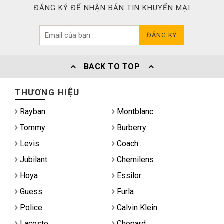
ĐĂNG KÝ ĐỂ NHẬN BẢN TIN KHUYẾN MẠI
ĐĂNG KÝ
BACK TO TOP
THƯƠNG HIỆU
Rayban
Montblanc
Tommy
Burberry
Levis
Coach
Jubilant
Chemilens
Hoya
Essilor
Guess
Furla
Police
Calvin Klein
Lacoste
Chopard