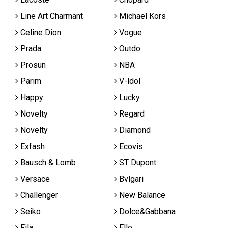
Line Art Charmant
Michael Kors
Celine Dion
Vogue
Prada
Outdo
Prosun
NBA
Parim
V-ldol
Happy
Lucky
Novelty
Regard
Novelty
Diamond
Exfash
Ecovis
Bausch & Lomb
ST Dupont
Versace
Bvlgari
Challenger
New Balance
Seiko
Dolce&Gabbana
Fila
Elle