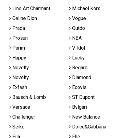
Line Art Charmant
Michael Kors
Celine Dion
Vogue
Prada
Outdo
Prosun
NBA
Parim
V-ldol
Happy
Lucky
Novelty
Regard
Novelty
Diamond
Exfash
Ecovis
Bausch & Lomb
ST Dupont
Versace
Bvlgari
Challenger
New Balance
Seiko
Dolce&Gabbana
Fila
Elle