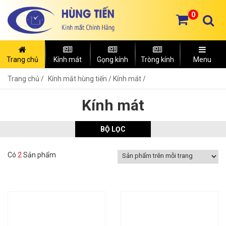
0
Trang chủ
Kính mát
Gọng kính
Tròng kính
Menu
Trang chủ
Kính mắt hùng tiến /
Kính mát /
Kính mát
BỘ LỌC
Có
2
Sản phẩm