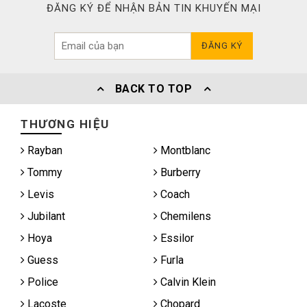
ĐĂNG KÝ ĐỂ NHẬN BẢN TIN KHUYẾN MẠI
ĐĂNG KÝ
BACK TO TOP
THƯƠNG HIỆU
Rayban
Montblanc
Tommy
Burberry
Levis
Coach
Jubilant
Chemilens
Hoya
Essilor
Guess
Furla
Police
Calvin Klein
Lacoste
Chopard