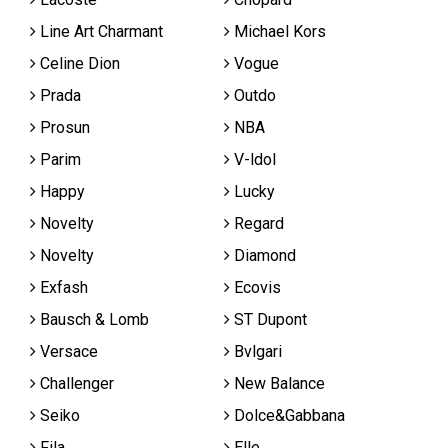
Line Art Charmant
Michael Kors
Celine Dion
Vogue
Prada
Outdo
Prosun
NBA
Parim
V-ldol
Happy
Lucky
Novelty
Regard
Novelty
Diamond
Exfash
Ecovis
Bausch & Lomb
ST Dupont
Versace
Bvlgari
Challenger
New Balance
Seiko
Dolce&Gabbana
Fila
Elle