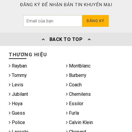
ĐĂNG KÝ ĐỂ NHẬN BẢN TIN KHUYẾN MẠI
ĐĂNG KÝ
BACK TO TOP
THƯƠNG HIỆU
Rayban
Montblanc
Tommy
Burberry
Levis
Coach
Jubilant
Chemilens
Hoya
Essilor
Guess
Furla
Police
Calvin Klein
Lacoste
Chopard