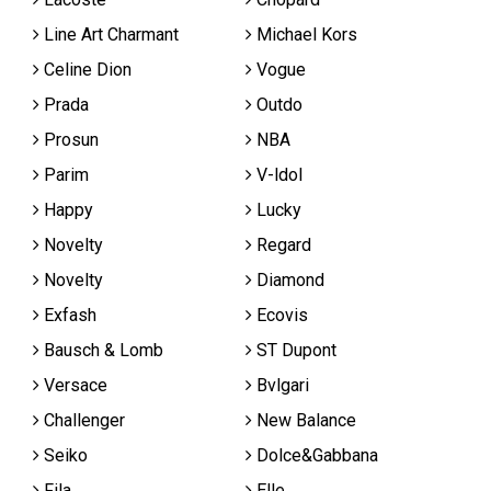
Line Art Charmant
Michael Kors
Celine Dion
Vogue
Prada
Outdo
Prosun
NBA
Parim
V-ldol
Happy
Lucky
Novelty
Regard
Novelty
Diamond
Exfash
Ecovis
Bausch & Lomb
ST Dupont
Versace
Bvlgari
Challenger
New Balance
Seiko
Dolce&Gabbana
Fila
Elle