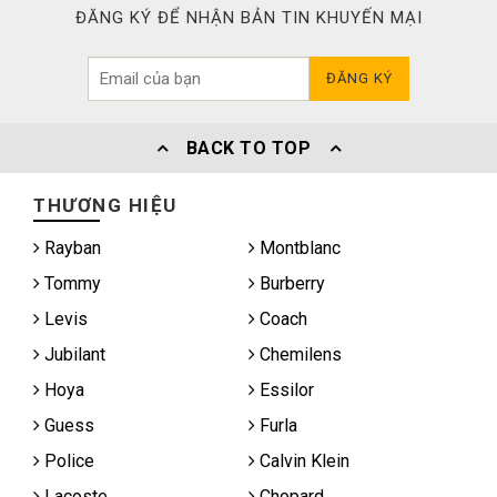
ĐĂNG KÝ ĐỂ NHẬN BẢN TIN KHUYẾN MẠI
ĐĂNG KÝ
BACK TO TOP
THƯƠNG HIỆU
Rayban
Montblanc
Tommy
Burberry
Levis
Coach
Jubilant
Chemilens
Hoya
Essilor
Guess
Furla
Police
Calvin Klein
Lacoste
Chopard