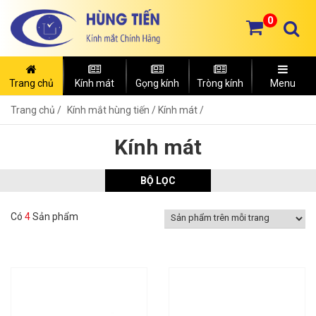
0
Trang chủ
Kính mát
Gọng kính
Tròng kính
Menu
Trang chủ
Kính mắt hùng tiến /
Kính mát /
Kính mát
BỘ LỌC
Có
4
Sản phẩm