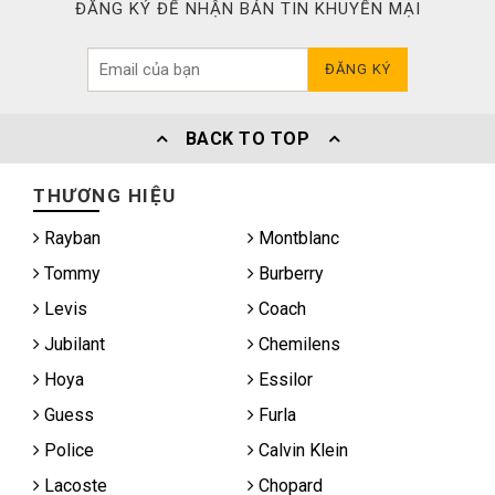
ĐĂNG KÝ ĐỂ NHẬN BẢN TIN KHUYẾN MẠI
ĐĂNG KÝ
BACK TO TOP
THƯƠNG HIỆU
Rayban
Montblanc
Tommy
Burberry
Levis
Coach
Jubilant
Chemilens
Hoya
Essilor
Guess
Furla
Police
Calvin Klein
Lacoste
Chopard