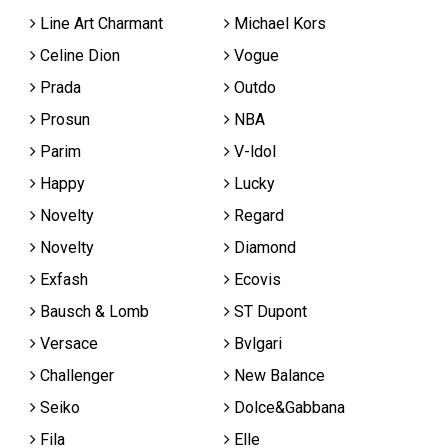
Line Art Charmant
Michael Kors
Celine Dion
Vogue
Prada
Outdo
Prosun
NBA
Parim
V-ldol
Happy
Lucky
Novelty
Regard
Novelty
Diamond
Exfash
Ecovis
Bausch & Lomb
ST Dupont
Versace
Bvlgari
Challenger
New Balance
Seiko
Dolce&Gabbana
Fila
Elle