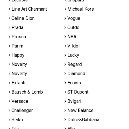
Line Art Charmant
Michael Kors
Celine Dion
Vogue
Prada
Outdo
Prosun
NBA
Parim
V-ldol
Happy
Lucky
Novelty
Regard
Novelty
Diamond
Exfash
Ecovis
Bausch & Lomb
ST Dupont
Versace
Bvlgari
Challenger
New Balance
Seiko
Dolce&Gabbana
Fila
Elle