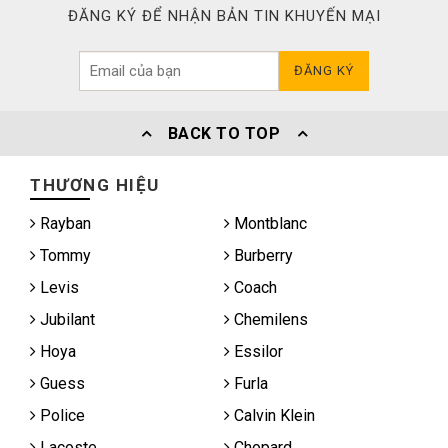
ĐĂNG KÝ ĐỂ NHẬN BẢN TIN KHUYẾN MẠI
ĐĂNG KÝ
BACK TO TOP
THƯƠNG HIỆU
Rayban
Montblanc
Tommy
Burberry
Levis
Coach
Jubilant
Chemilens
Hoya
Essilor
Guess
Furla
Police
Calvin Klein
Lacoste
Chopard