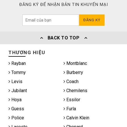
ĐĂNG KÝ ĐỂ NHẬN BẢN TIN KHUYẾN MẠI
ĐĂNG KÝ
BACK TO TOP
THƯƠNG HIỆU
Rayban
Montblanc
Tommy
Burberry
Levis
Coach
Jubilant
Chemilens
Hoya
Essilor
Guess
Furla
Police
Calvin Klein
Lacoste
Chopard