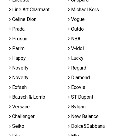
Line Art Charmant
Michael Kors
Celine Dion
Vogue
Prada
Outdo
Prosun
NBA
Parim
V-ldol
Happy
Lucky
Novelty
Regard
Novelty
Diamond
Exfash
Ecovis
Bausch & Lomb
ST Dupont
Versace
Bvlgari
Challenger
New Balance
Seiko
Dolce&Gabbana
Fila
Elle