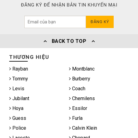
ĐĂNG KÝ ĐỂ NHẬN BẢN TIN KHUYẾN MẠI
ĐĂNG KÝ
BACK TO TOP
THƯƠNG HIỆU
Rayban
Montblanc
Tommy
Burberry
Levis
Coach
Jubilant
Chemilens
Hoya
Essilor
Guess
Furla
Police
Calvin Klein
Lacoste
Chopard