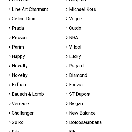
Line Art Charmant
Michael Kors
Celine Dion
Vogue
Prada
Outdo
Prosun
NBA
Parim
V-ldol
Happy
Lucky
Novelty
Regard
Novelty
Diamond
Exfash
Ecovis
Bausch & Lomb
ST Dupont
Versace
Bvlgari
Challenger
New Balance
Seiko
Dolce&Gabbana
Fila
Elle