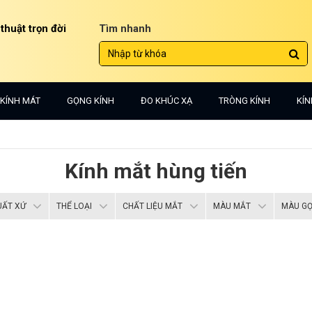
 thuật trọn đời
Tìm nhanh
KÍNH MÁT
GỌNG KÍNH
ĐO KHÚC XẠ
TRÒNG KÍNH
KÍN
Kính mắt hùng tiến
UẤT XỨ
THỂ LOẠI
CHẤT LIỆU MẮT
MÀU MẮT
MÀU G