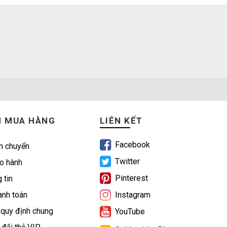
N MUA HÀNG
LIÊN KẾT
Facebook
n chuyển
Twitter
o hành
Pinterest
 tin
nh toán
Instagram
 quy định chung
YouTube