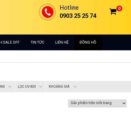
Hotline
0
0903 25 25 74
H SALE OFF
TIN TỨC
LIÊN HỆ
ĐỒNG HỒ
ỌNG
LỌC UV400
KHOẢNG GIÁ