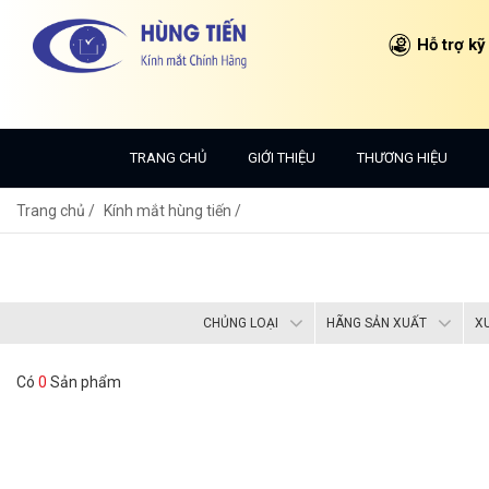
Hỗ trợ kỹ
TRANG CHỦ
GIỚI THIỆU
THƯƠNG HIỆU
Trang chủ
Kính mắt hùng tiến /
CHỦNG LOẠI
HÃNG SẢN XUẤT
X
Có
0
Sản phẩm