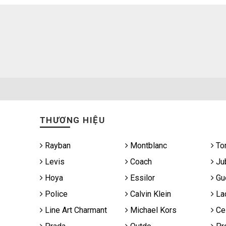
THƯƠNG HIỆU
Rayban
Montblanc
To
Levis
Coach
Jub
Hoya
Essilor
Gu
Police
Calvin Klein
La
Line Art Charmant
Michael Kors
Cel