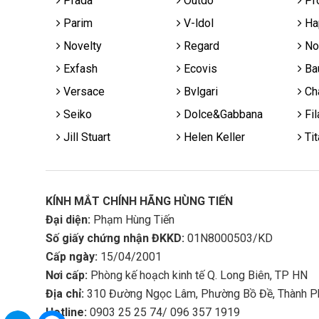
Prada
Outdo
Pr
Parim
V-ldol
Ha
Novelty
Regard
No
Exfash
Ecovis
Ba
Versace
Bvlgari
Cha
Seiko
Dolce&Gabbana
Fil
Jill Stuart
Helen Keller
Tit
KÍNH MẮT CHÍNH HÃNG HÙNG TIẾN
Đại diện:
Phạm Hùng Tiến
Số giấy chứng nhận ĐKKD:
01N8000503/KD
Cấp ngày:
15/04/2001
Nơi cấp:
Phòng kế hoạch kinh tế Q. Long Biên, TP HN
Địa chỉ:
310 Đường Ngọc Lâm, Phường Bồ Đề, Thành P
Hotline:
0903 25 25 74/ 096 357 1919