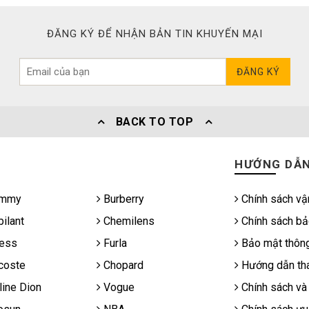
ĐĂNG KÝ ĐỂ NHẬN BẢN TIN KHUYẾN MẠI
ĐĂNG KÝ
BACK TO TOP
HƯỚNG DẪ
mmy
Burberry
Chính sách vậ
ilant
Chemilens
Chính sách bả
ess
Furla
Bảo mật thông
coste
Chopard
Hướng dẫn tha
ine Dion
Vogue
Chính sách và