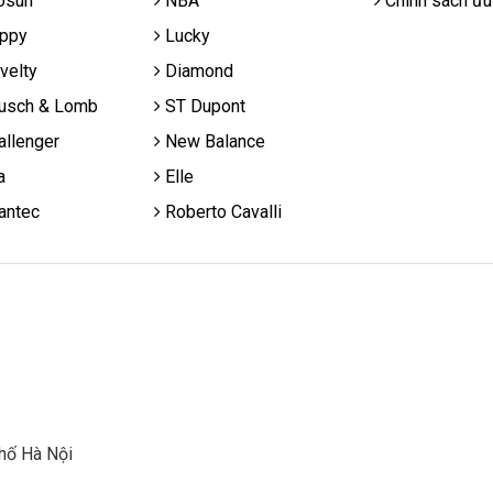
osun
NBA
Chính sách ưu
ppy
Lucky
velty
Diamond
usch & Lomb
ST Dupont
llenger
New Balance
a
Elle
antec
Roberto Cavalli
hố Hà Nội